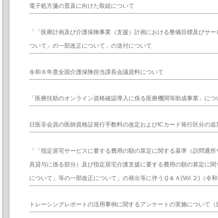
電子処方箋の普及に向けた取組について
「「医療計画及び介護保険事業（支援）計画における整備目標及びサー
ついて」の一部改正について」の送付について
令和８年度全国介護保険担当課長会議資料について
「医療扶助のオンライン資格確認導入に係る医療機関等助成事業」につ
日医非会員の医師資格証発行手数料の改定およびICカード発行区分の追
「「指定居宅サービスに要する費用の額の算定に関する基準（訪問通所
具貸与に係る部分）及び指定居宅介護支援に要する費用の額の算定に関
について」等の一部改正について」の発出等に伴うＱ＆Ａ(Vol.２)（令和
トレーシングレポートの活用事例に関するアンケートの実施について（