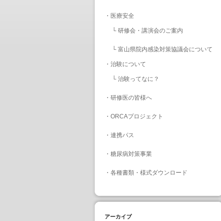
・
医療安全
└
研修会・講演会のご案内
└
富山県院内感染対策協議会について
・
治験について
└
治験ってなに？
・
研修医の皆様へ
・
ORCAプロジェクト
・
連携パス
・
糖尿病対策事業
・
各種書類・様式ダウンロード
アーカイブ