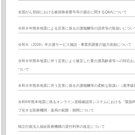
全国がん登録における被保険者番号等の届出に関するQ&Aについて
令和８年熊本地震による災害に係る介護報酬等の請求等の取扱いについ
令和８（2026）年介護サービス施設・事業所調査の協力依頼について
令和８年熊本地震に伴う災害により被災した要介護高齢者等への対応お
ついて
令和８年熊本地震に伴う災害に係る介護報酬等の柔軟な取扱い（基準緩
令和8年熊本地震に係るオンライン資格確認等システムにおける「緊急
ブ化する医療機関・薬局の範囲・期間について
独立行政法人福祉医療機構の貸付利率の改定について