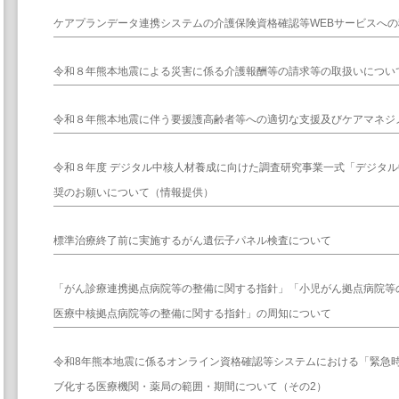
ケアプランデータ連携システムの介護保険資格確認等WEBサービスへ
令和８年熊本地震による災害に係る介護報酬等の請求等の取扱いについ
令和８年熊本地震に伴う要援護高齢者等への適切な支援及びケアマネジ
令和８年度 デジタル中核人材養成に向けた調査研究事業一式「デジタ
奨のお願いについて（情報提供）
標準治療終了前に実施するがん遺伝子パネル検査について
「がん診療連携拠点病院等の整備に関する指針」「小児がん拠点病院等
医療中核拠点病院等の整備に関する指針」の周知について
令和8年熊本地震に係るオンライン資格確認等システムにおける「緊急
ブ化する医療機関・薬局の範囲・期間について（その2）