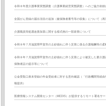
令和８年度介護事業実態調査（介護事業経営実態調査）へのご協力依頼
全国がん登録の届出項目の追加（被保険者番号等の収集）について（再
介護職員等処遇改善加算に関する様式例の一部差替について
令和８年７月滋賀県甲賀市の土砂崩れに伴う災害に係る介護報酬等の柔
令和８年７月滋賀県甲賀市の土砂崩れに伴う災害により被災した要介護
保険者証の提示等について
公金受取口座未登録の年金受給者に対する意向確認（「行政機関等経由
報提供）
医療情報システム開発センター（MEDIS）が提供するリモート署名サ