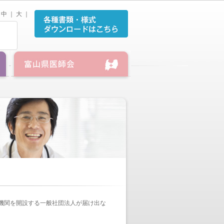
中
｜
大
｜
機関を開設する一般社団法人が届け出な