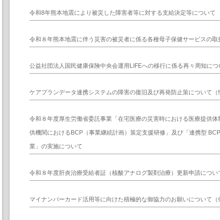
令和8年熊本地震により被災した障害者等に対する支給決定等について
令和８年熊本地震に伴う災害の被災者に係る各種母子保健サービスの取
公益社団法人国民健康保険中央会運用LIFEへの移行に係る再々周知につ
ケアプランデータ連携システムの障害の復旧及び再発防止策について（
令和８年度厚生労働省委託事業「在宅医療の災害時における医療提供体
供機関におけるBCP（事業継続計画）策定支援研修」及び「連携型 BCP
業」の実施について
令和８年度肝炎治療受給者証（核酸アナログ製剤治療）更新申請につい
マイナンバーカード活用等に向けた積極的な御協力のお願いについて（