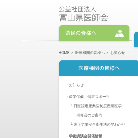
HOME
＞
医療機関の皆様へ
＞ お知らせ
・
お知らせ
・
産業保健、健康スポーツ
└
日医認定産業医制度産業医学
研修会のご案内
└
改正労働安全衛生法の早わかり
・
学術講演会開催情報