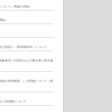
について（再協力依頼）
周知）
軟な取扱い（基準緩和等）について
高齢者等への対応および被災者に係る被
登録の特例制度」）の実施について（情
ービス利用料について