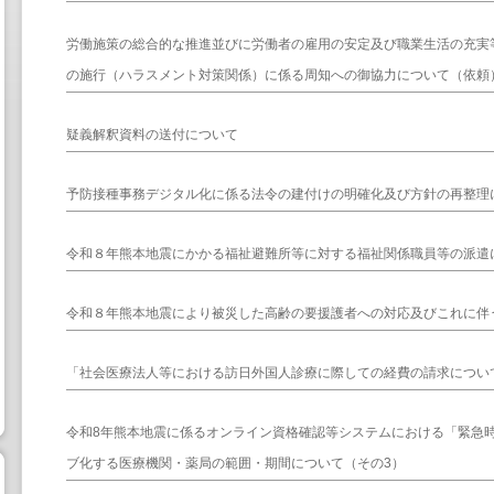
労働施策の総合的な推進並びに労働者の雇用の安定及び職業生活の充実
の施行（ハラスメント対策関係）に係る周知への御協力について（依頼
疑義解釈資料の送付について
予防接種事務デジタル化に係る法令の建付けの明確化及び方針の再整理
令和８年熊本地震にかかる福祉避難所等に対する福祉関係職員等の派遣
令和８年熊本地震により被災した高齢の要援護者への対応及びこれに伴
「社会医療法人等における訪日外国人診療に際しての経費の請求について
令和8年熊本地震に係るオンライン資格確認等システムにおける「緊急
ブ化する医療機関・薬局の範囲・期間について（その3）