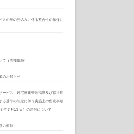
ビスの量の見込みに係る整合性の確保に
いて（周知依頼）
加のお知らせ
サービス、居宅療養管理指導及び福祉用
する基準の制定に伴う実施上の留意事項
８年７月13 日）の送付について
協力依頼）