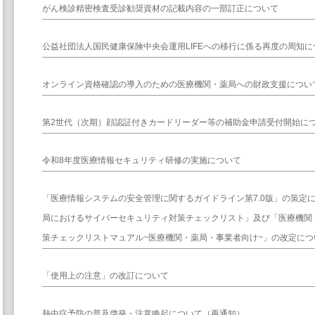
がん検診精密検査受診勧奨資材の記載内容の一部訂正について
公益社団法人国民健康保険中央会運用LIFEへの移行に係る再度の周知に
オンライン資格確認の導入のための医療機関・薬局への財政支援につい
第2世代（次期）顔認証付きカードリーダー等の補助金申請受付開始に
令和8年度医療情報セキュリティ研修の実施について
「医療情報システムの安全管理に関するガイドライン第7.0版」の策定
局におけるサイバーセキュリティ対策チェックリスト」及び「医療機関
策チェックリストマュアル~医療機関・薬局・事業者向け~」の改定につ
「使用上の注意」の改訂について
熱中症予防の普及啓発・注意喚起について（再通知）