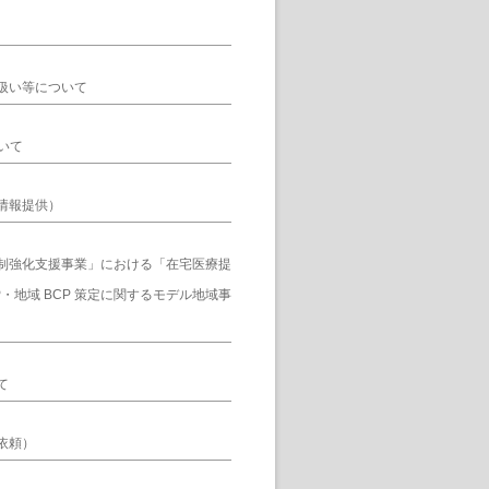
扱い等について
いて
情報提供）
制強化支援事業」における「在宅医療提
・地域 BCP 策定に関するモデル地域事
て
依頼）