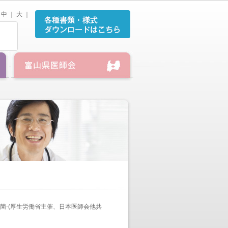
中
｜
大
｜
菌‐(厚生労働省主催、日本医師会他共