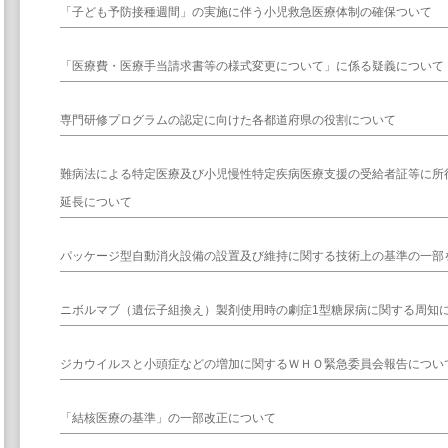
「子ども予防接種週間」の実施に伴う小児救急医療体制の確保ついて
「医療費・医療手当請求書等の様式変更について」に係る疑義について
専門研修プログラムの認定に向けた各都道府県の役割について
難病法による特定医療及び小児慢性特定疾病医療支援の受給者証等に所
延長について
パッケージ型自動消火設備の設置及び維持に関する技術上の基準の一部
ニボルマブ（遺伝子組換え）製剤使用時の劇症1型糖尿病に関する周知
ジカウイルスと小頭症などの増加に関するＷＨＯ緊急委員会報告につい
「結核医療の基準」の一部改正について