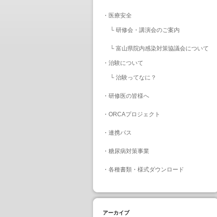
・
医療安全
└
研修会・講演会のご案内
└
富山県院内感染対策協議会について
・
治験について
└
治験ってなに？
・
研修医の皆様へ
・
ORCAプロジェクト
・
連携パス
・
糖尿病対策事業
・
各種書類・様式ダウンロード
アーカイブ