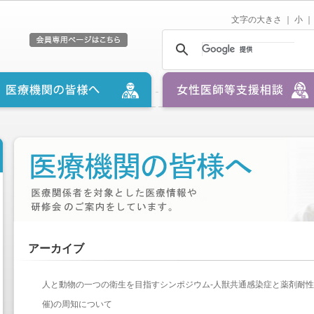
文字の大きさ ｜
小
｜
アーカイブ
人と動物の一つの衛生を目指すシンポジウム‐人獣共通感染症と薬剤耐性
催)の周知について