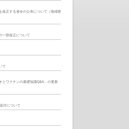
を改正する省令の公布について（地域密
の一部改正について
いて
オとワクチンの基礎知識Q&A」の更新
の送付について