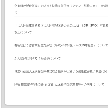
化血研が製造販売する組換え沈降Ｂ型肝炎ワクチン（酵母由来）、乾燥
て
「じん肺健康診断及びじん肺管理区分の決定におけるDR（FPD）写真
改正について
有害物ばく露作業報告対象物（平成28年対象・平成29年報告）について
がん登録に関する情報提供について
独立行政法人医薬品医療機器総合機構が実施する健康被害救済制度に関
障害者差別解消法の施行に向けた医療関係事業者等への周知について