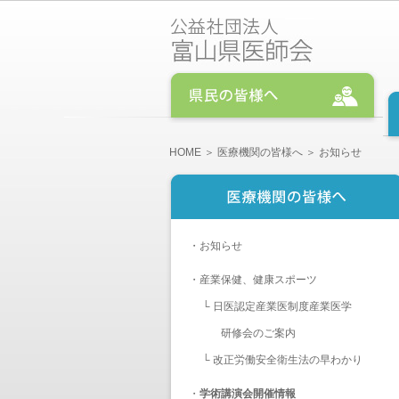
HOME
＞
医療機関の皆様へ
＞ お知らせ
・
お知らせ
・
産業保健、健康スポーツ
└
日医認定産業医制度産業医学
研修会のご案内
└
改正労働安全衛生法の早わかり
・
学術講演会開催情報