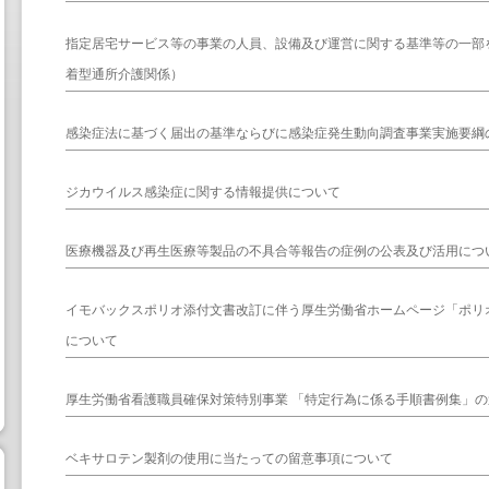
指定居宅サービス等の事業の人員、設備及び運営に関する基準等の一部
着型通所介護関係）
感染症法に基づく届出の基準ならびに感染症発生動向調査事業実施要綱
ジカウイルス感染症に関する情報提供について
医療機器及び再生医療等製品の不具合等報告の症例の公表及び活用につ
イモバックスポリオ添付文書改訂に伴う厚生労働省ホームページ「ポリ
について
厚生労働省看護職員確保対策特別事業 「特定行為に係る手順書例集」
ベキサロテン製剤の使用に当たっての留意事項について