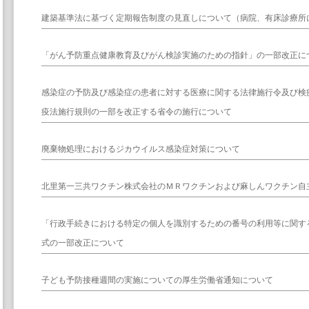
建築基準法に基づく定期報告制度の見直しについて（病院、有床診療所
「がん予防重点健康教育及びがん検診実施のための指針」の一部改正に
感染症の予防及び感染症の患者に対する医療に関する法律施行令及び検
疫法施行規則の一部を改正する省令の施行について
廃棄物処理におけるジカウイルス感染症対策について
北里第一三共ワクチン株式会社のＭＲワクチンおよび麻しんワクチン自
「行政手続きにおける特定の個人を識別するための番号の利用等に関する
式の一部改正について
子ども予防接種週間の実施についての厚生労働省通知について