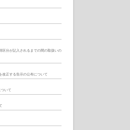
得区分が記入されるまでの間の取扱いの
を改正する告示の公布について
について
て