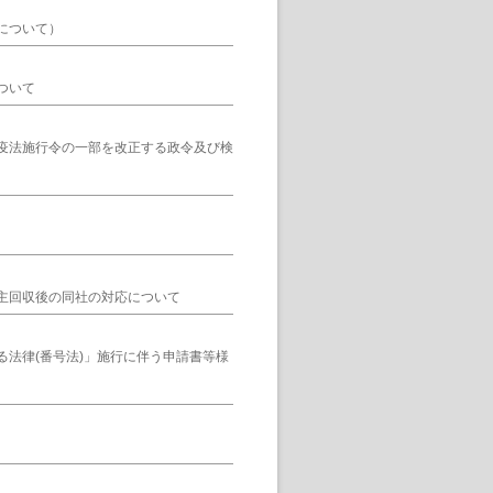
について）
ついて
疫法施行令の一部を改正する政令及び検
主回収後の同社の対応について
法律(番号法)」施行に伴う申請書等様