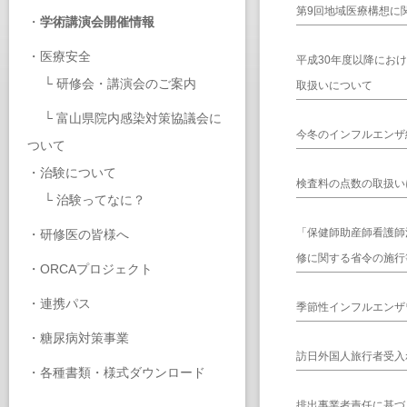
第9回地域医療構想に
・
学術講演会開催情報
・
医療安全
平成30年度以降にお
└
研修会・講演会のご案内
取扱いについて
└
富山県院内感染対策協議会に
今冬のインフルエンザ
ついて
・
治験について
検査料の点数の取扱い
└
治験ってなに？
「保健師助産師看護師
・
研修医の皆様へ
修に関する省令の施行
・
ORCAプロジェクト
・
連携パス
季節性インフルエンザ
・
糖尿病対策事業
訪日外国人旅行者受入
・
各種書類・様式ダウンロード
排出事業者責任に基づ