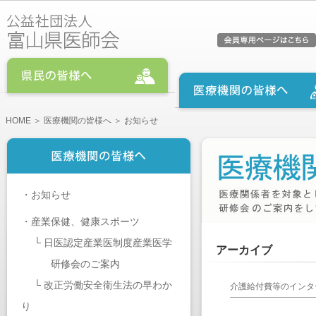
HOME
＞
医療機関の皆様へ
＞ お知らせ
・
お知らせ
・
産業保健、健康スポーツ
└
日医認定産業医制度産業医学
アーカイブ
研修会のご案内
└
改正労働安全衛生法の早わか
介護給付費等のインタ
り