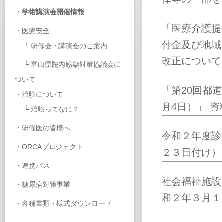
・
学術講演会開催情報
「医療介護提
・
医療安全
付金及び地域
└
研修会・講演会のご案内
改正について
└
富山県院内感染対策協議会に
ついて
「第20回都
・
治験について
月4日）」 
└
治験ってなに？
・
研修医の皆様へ
令和２年度診
・
ORCAプロジェクト
２３日付け）
・
連携パス
社会福祉施設
・
糖尿病対策事業
和２年３月１
・
各種書類・様式ダウンロード