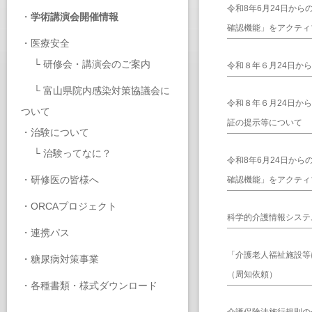
令和8年6月24日か
・
学術講演会開催情報
確認機能」をアクティ
・
医療安全
└
研修会・講演会のご案内
令和８年６月24日か
└
富山県院内感染対策協議会に
令和８年６月24日か
ついて
証の提示等について
・
治験について
└
治験ってなに？
令和8年6月24日か
・
研修医の皆様へ
確認機能」をアクティ
・
ORCAプロジェクト
科学的介護情報システ
・
連携パス
「介護老人福祉施設等
・
糖尿病対策事業
（周知依頼）
・
各種書類・様式ダウンロード