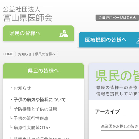
HOME
お知らせ｜県民の皆様へ
・
お知らせ
・
子供の病気や怪我について
└
予防接種と子供の健康
アーカイブ
└
子供の流行性疾患
産業医をお探しの皆さ
└
病原性大腸菌O157