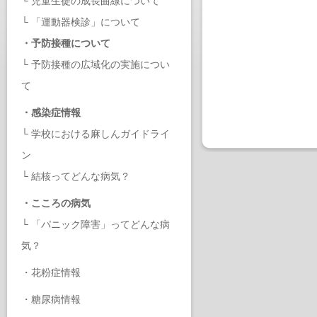
└
児童生徒の成長曲線について
└
「運動器検診」について
・
予防接種について
└
予防接種の広域化の実施につい
て
・
感染症情報
└
学校における麻しんガイドライ
ン
└
結核ってどんな病気？
・
こころの病気
└
「パニック障害」ってどんな病
気？
・
花粉症情報
・
糖尿病情報