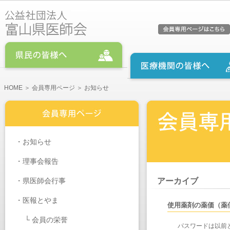
HOME
＞
会員専用ページ
＞ お知らせ
・
お知らせ
・
理事会報告
・
県医師会行事
アーカイブ
・医報とやま
使用薬剤の薬価（薬
└
会員の栄誉
パスワードは以前