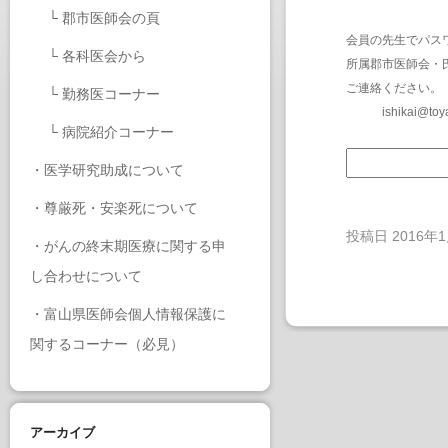
└
郡市医師会の頁
会員の先生でパス
└
各科医会から
所属郡市医師会・
ご連絡ください。
└
勤務医コーナー
ishikai@toy
└
病院紹介コーナー
・
医学研究助成について
・
尊厳死・安楽死について
投稿日
2016年
・
がんの終末期医療に関する申
し合わせについて
・
富山県医師会個人情報保護に
関するコーナー（必見）
アーカイブ