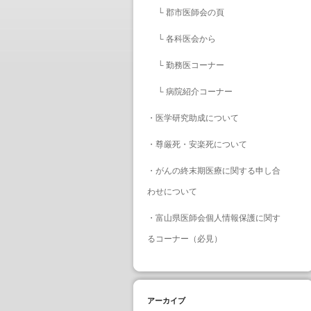
└
郡市医師会の頁
└
各科医会から
└
勤務医コーナー
└
病院紹介コーナー
・
医学研究助成について
・
尊厳死・安楽死について
・
がんの終末期医療に関する申し合
わせについて
・
富山県医師会個人情報保護に関す
るコーナー（必見）
アーカイブ