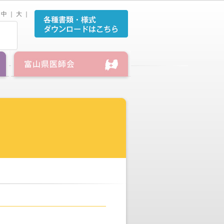
中
｜
大
｜