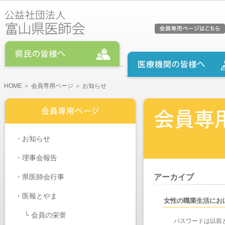
HOME
＞
会員専用ページ
＞ お知らせ
・
お知らせ
・
理事会報告
・
県医師会行事
アーカイブ
・医報とやま
女性の職業生活にお
└
会員の栄誉
パスワードは以前