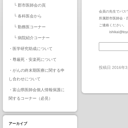
└
郡市医師会の頁
会員の先生でパス
└
各科医会から
所属郡市医師会・
ご連絡ください。
└
勤務医コーナー
ishikai@toy
└
病院紹介コーナー
・
医学研究助成について
・
尊厳死・安楽死について
投稿日
2016年
・
がんの終末期医療に関する申
し合わせについて
・
富山県医師会個人情報保護に
関するコーナー（必見）
アーカイブ