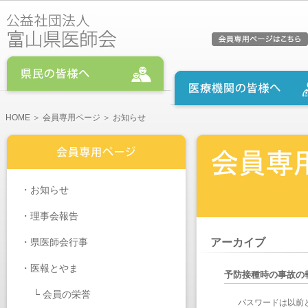
HOME
＞
会員専用ページ
＞ お知らせ
・
お知らせ
・
理事会報告
・
県医師会行事
アーカイブ
・医報とやま
予防接種時の事故の
└
会員の栄誉
パスワードは以前