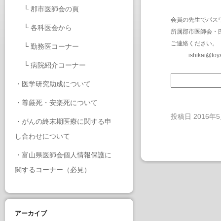
└
郡市医師会の頁
会員の先生でパス
└
各科医会から
所属郡市医師会・
ご連絡ください。
└
勤務医コーナー
ishikai@toy
└
病院紹介コーナー
・
医学研究助成について
・
尊厳死・安楽死について
投稿日
2016年
・
がんの終末期医療に関する申
し合わせについて
・
富山県医師会個人情報保護に
関するコーナー（必見）
アーカイブ