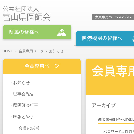
HOME
＞
会員専用ページ
＞ お知らせ
・
お知らせ
・
理事会報告
・
県医師会行事
アーカイブ
・医報とやま
医師国保組合への加
└
会員の栄誉
パスワードは以前