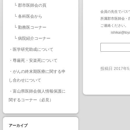
└
郡市医師会の頁
会員の先生でパス
└
各科医会から
所属郡市医師会・
ご連絡ください。
└
勤務医コーナー
ishikai@toy
└
病院紹介コーナー
・
医学研究助成について
・
尊厳死・安楽死について
投稿日
2017年
・
がんの終末期医療に関する申
し合わせについて
・
富山県医師会個人情報保護に
関するコーナー（必見）
アーカイブ