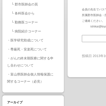
└
郡市医師会の頁
会員の先生でパス
└
各科医会から
所属郡市医師会・
ご連絡ください。
└
勤務医コーナー
ishikai@toy
└
病院紹介コーナー
・
医学研究助成について
・
尊厳死・安楽死について
投稿日
2013年
・
がんの終末期医療に関する申
し合わせについて
・
富山県医師会個人情報保護に
関するコーナー（必見）
アーカイブ