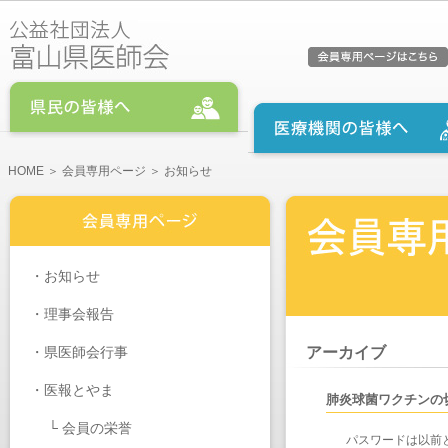
HOME
＞
会員専用ページ
＞ お知らせ
・
お知らせ
・
理事会報告
・
県医師会行事
アーカイブ
・医報とやま
肺炎球菌ワクチンの
└
会員の栄誉
パスワードは以前