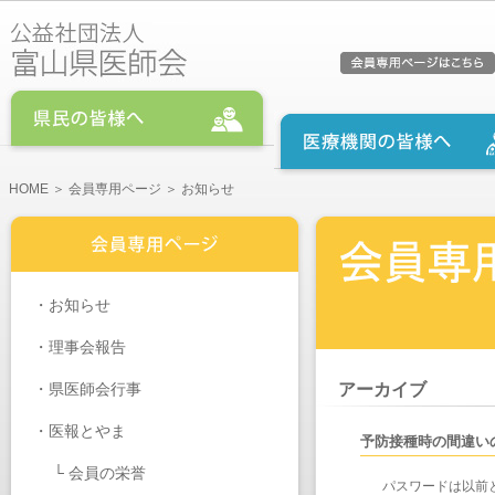
HOME
＞
会員専用ページ
＞ お知らせ
・
お知らせ
・
理事会報告
・
県医師会行事
アーカイブ
・医報とやま
予防接種時の間違い
└
会員の栄誉
パスワードは以前