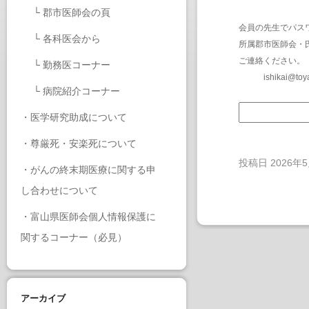
└
郡市医師会の頁
会員の先生でパス
└
各科医会から
所属郡市医師会・
ご連絡ください。
└
勤務医コーナー
ishikai@toy
└
病院紹介コーナー
・
医学研究助成について
・
尊厳死・安楽死について
投稿日
2026年
・
がんの終末期医療に関する申
し合わせについて
・
富山県医師会個人情報保護に
関するコーナー（必見）
アーカイブ