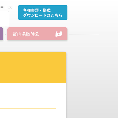
中
｜
大
｜