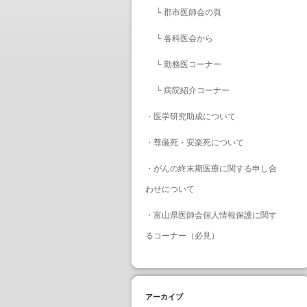
└
郡市医師会の頁
└
各科医会から
└
勤務医コーナー
└
病院紹介コーナー
・
医学研究助成について
・
尊厳死・安楽死について
・
がんの終末期医療に関する申し合
わせについて
・
富山県医師会個人情報保護に関す
るコーナー（必見）
アーカイブ