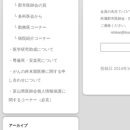
└
郡市医師会の頁
会員の先生でパス
└
各科医会から
所属郡市医師会・
ご連絡ください。
└
勤務医コーナー
ishikai@toy
└
病院紹介コーナー
・
医学研究助成について
・
尊厳死・安楽死について
投稿日
2014年
・
がんの終末期医療に関する申
し合わせについて
・
富山県医師会個人情報保護に
関するコーナー（必見）
アーカイブ