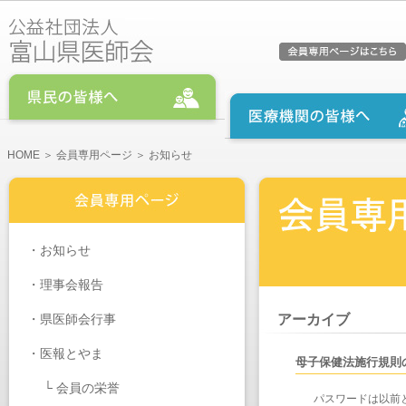
HOME
＞
会員専用ページ
＞ お知らせ
・
お知らせ
・
理事会報告
・
県医師会行事
アーカイブ
・医報とやま
母子保健法施行規則
└
会員の栄誉
パスワードは以前