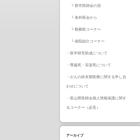
└
郡市医師会の頁
└
各科医会から
└
勤務医コーナー
└
病院紹介コーナー
・
医学研究助成について
・
尊厳死・安楽死について
・
がんの終末期医療に関する申し合
わせについて
・
富山県医師会個人情報保護に関す
るコーナー（必見）
アーカイブ