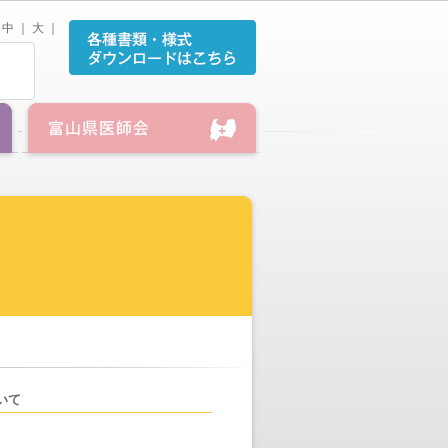
中
｜
大
｜
いて