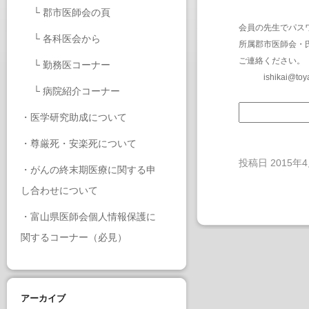
└
郡市医師会の頁
会員の先生でパス
└
各科医会から
所属郡市医師会・
ご連絡ください。
└
勤務医コーナー
ishikai@toy
└
病院紹介コーナー
・
医学研究助成について
・
尊厳死・安楽死について
投稿日
2015年
・
がんの終末期医療に関する申
し合わせについて
・
富山県医師会個人情報保護に
関するコーナー（必見）
アーカイブ