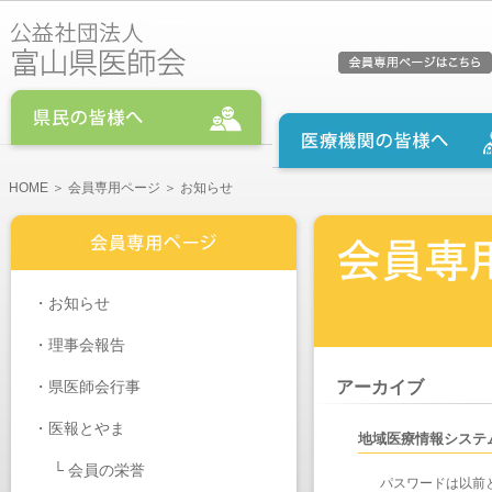
HOME
＞
会員専用ページ
＞ お知らせ
・
お知らせ
・
理事会報告
・
県医師会行事
アーカイブ
・医報とやま
地域医療情報システ
└
会員の栄誉
パスワードは以前