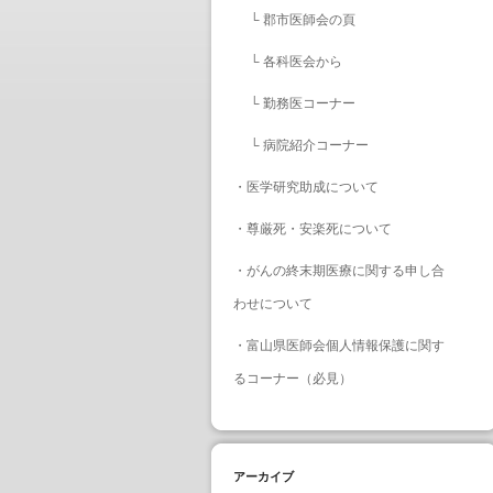
└
郡市医師会の頁
└
各科医会から
└
勤務医コーナー
└
病院紹介コーナー
・
医学研究助成について
・
尊厳死・安楽死について
・
がんの終末期医療に関する申し合
わせについて
・
富山県医師会個人情報保護に関す
るコーナー（必見）
アーカイブ