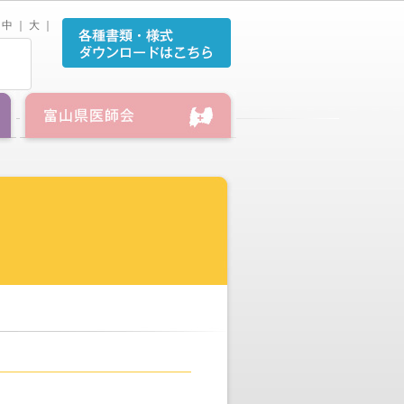
中
｜
大
｜