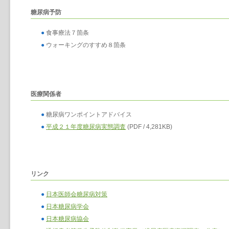
糖尿病予防
●
食事療法７箇条
●
ウォーキングのすすめ８箇条
医療関係者
●
糖尿病ワンポイントアドバイス
●
平成２１年度糖尿病実態調査
(PDF / 4,281KB)
リンク
●
日本医師会糖尿病対策
●
日本糖尿病学会
●
日本糖尿病協会