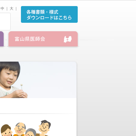
中
｜
大
｜