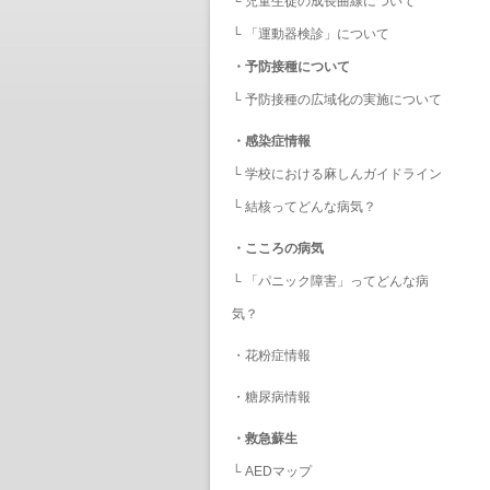
└
児童生徒の成長曲線について
└
「運動器検診」について
・
予防接種について
└
予防接種の広域化の実施について
・
感染症情報
└
学校における麻しんガイドライン
└
結核ってどんな病気？
・
こころの病気
└
「パニック障害」ってどんな病
気？
・
花粉症情報
・
糖尿病情報
・
救急蘇生
└
AEDマップ