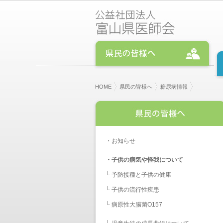
HOME
県民の皆様へ
糖尿病情報
・
お知らせ
・
子供の病気や怪我について
└
予防接種と子供の健康
└
子供の流行性疾患
└
病原性大腸菌O157