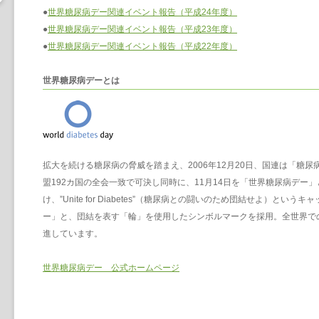
●
世界糖尿病デー関連イベント報告（平成24年度）
●
世界糖尿病デー関連イベント報告（平成23年度）
●
世界糖尿病デー関連イベント報告（平成22年度）
世界糖尿病デーとは
拡大を続ける糖尿病の脅威を踏まえ、2006年12月20日、国連は「糖
盟192カ国の全会一致で可決し同時に、11月14日を「世界糖尿病デー」
け、”Unite for Diabetes”（糖尿病との闘いのため団結せよ）と
ー」と、団結を表す「輪」を使用したシンボルマークを採用。全世界で
進しています。
世界糖尿病デー 公式ホームページ