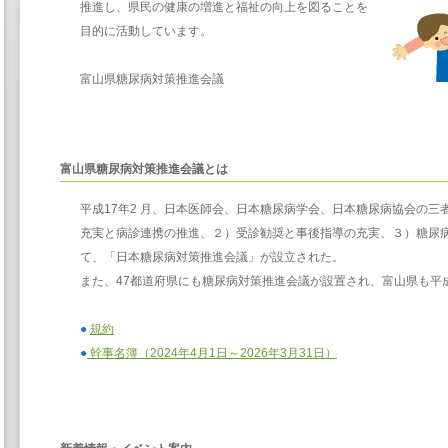
推進し、県民の健康の増進と福祉の向上を図ることを
目的に活動しています。
富山県糖尿病対策推進会議
富山県糖尿病対策推進会議とは
平成17年2 月、日本医師会、日本糖尿病学会、日本糖尿病協会の三
充実と病診連携の推進、２）受診勧奨と事後指導の充実、３）糖尿
て、「日本糖尿病対策推進会議」が設立された。
また、47都道府県にも糖尿病対策推進会議が設置され、富山県も平成
●
規約
●
幹事名簿（2024年4月1日～2026年3月31日）