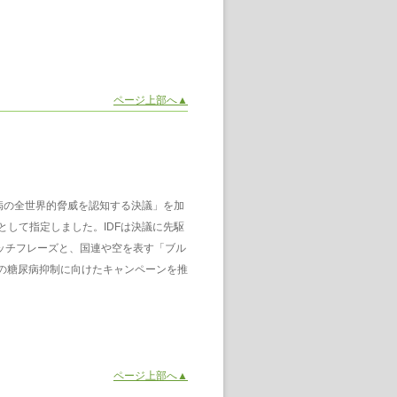
ページ上部へ▲
尿病の全世界的脅威を認知する決議」を加
として指定しました。IDFは決議に先駆
いうキャッチフレーズと、国連や空を表す「ブル
の糖尿病抑制に向けたキャンペーンを推
ページ上部へ▲