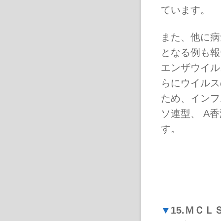
ています。
また、他に病
となる例も報
エンザウイル
らにウイルス
ため、インフ
ソ連型、 A
す。
▼
15.ＭＣＬ