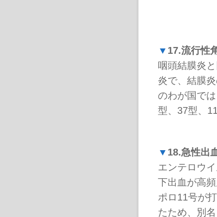
▼
17.流行性
咽頭結膜炎と
炎で、結膜炎
のわが国では
型、37型、
▼
18.急性
エンテロウイ
下出血が高頻
ポロ11号が打
たため、別名