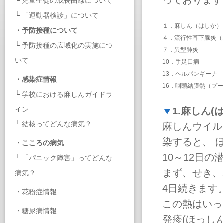
っております
└
児童生徒の成長曲線について
└
「運動器検診」について
１．
麻しん（はしか）
・
予防接種について
４．
流行性耳下腺炎（
└
予防接種の広域化の実施につ
７．
異型肺炎
いて
10．
手足口病
13．
ヘルパンギーナ
・
感染症情報
16．
咽頭結膜熱（プー
└
学校における麻しんガイドラ
イン
▼
1.麻しん(
└
結核ってどんな病気？
麻しんウイル
染すると、 
・
こころの病気
10～12日
└
「パニック障害」ってどんな
まず、せき、
病気？
4日続きます
・
花粉症情報
この熱はいっ
・
糖尿病情報
発疹(ほっし