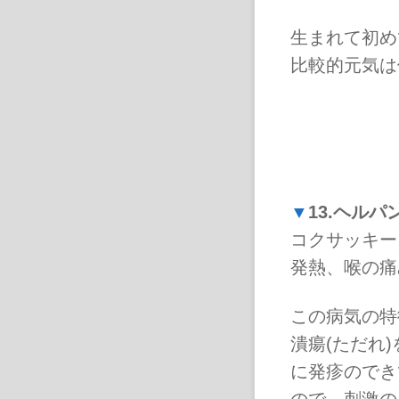
生まれて初め
比較的元気は
▼
13.ヘルパ
コクサッキー
発熱、喉の痛
この病気の特
潰瘍(ただれ
に発疹のでき