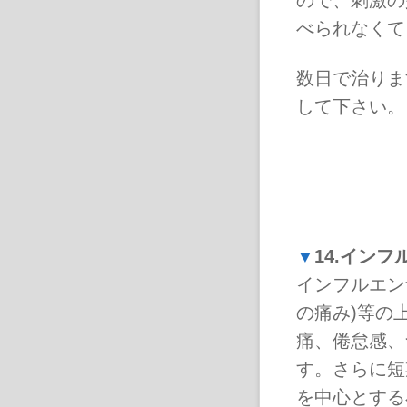
ので、刺激の
べられなくて
数日で治りま
して下さい。
▼
14.インフ
インフルエン
の痛み)等の
痛、倦怠感、
す。さらに短
を中心とする