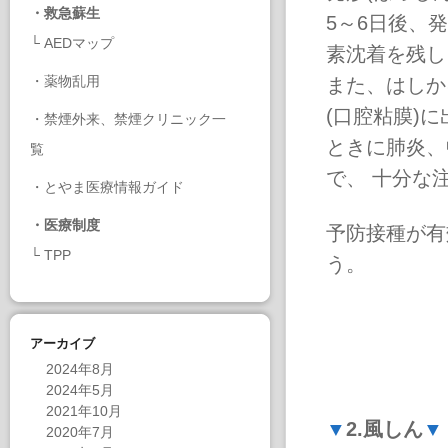
・
救急蘇生
5～6日後、
└
AEDマップ
素沈着を残し
・
薬物乱用
また、はしか
(口腔粘膜)
・
禁煙外来、禁煙クリニック一
ときに肺炎、
覧
で、 十分な
・
とやま医療情報ガイド
・
医療制度
予防接種が有
└
TPP
う。
アーカイブ
2024年8月
2024年5月
2021年10月
▼
2.風しん
▼
2020年7月