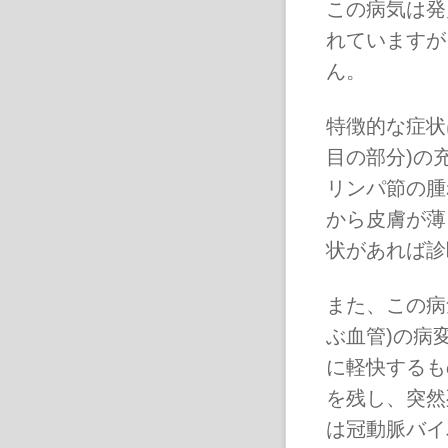
この病気は発
れていますが
ん。
特徴的な症状
目の部分)の
リンパ節の腫
から皮膚が薄
状があれば診
また、この病
ぶ血管)の病
に軽快するも
を残し、突然
は冠動脈バイ