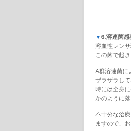
▼
6.溶連菌
溶血性レンサ
この菌で起き
A群溶連菌に
ザラザラして
時には全身に
かのように落
不十分な治療
ますので、お