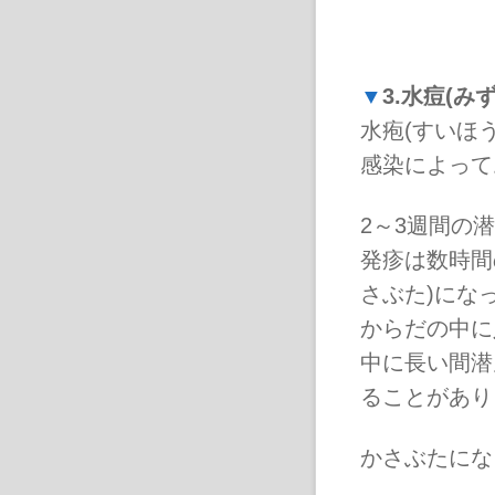
▼
3.水痘(み
水疱(すいほ
感染によって
2～3週間の
発疹は数時間
さぶた)にな
からだの中に
中に長い間潜
ることがあり
かさぶたにな