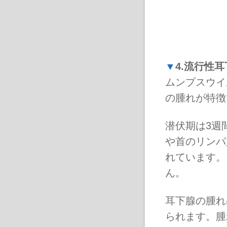
▼
4.流行性
ムンプスウイ
の腫れが特徴
潜伏期は3週
や首のリンパ
れています。
ん。
耳下腺の腫れ
られます。腫