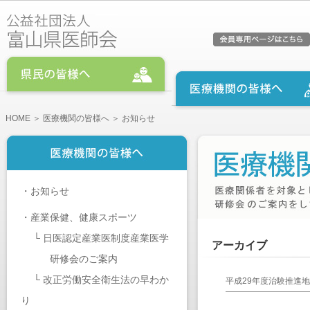
HOME
＞
医療機関の皆様へ
＞ お知らせ
・
お知らせ
・
産業保健、健康スポーツ
└
日医認定産業医制度産業医学
アーカイブ
研修会のご案内
└
改正労働安全衛生法の早わか
平成29年度治験推進
り