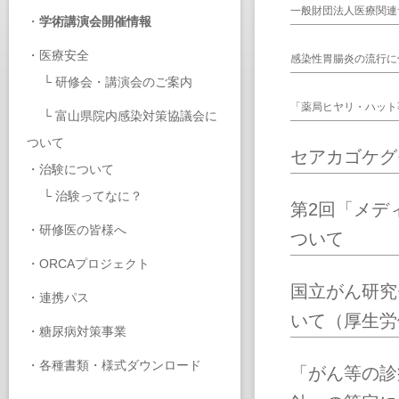
一般財団法人医療関連
・
学術講演会開催情報
・
医療安全
感染性胃腸炎の流行に
└
研修会・講演会のご案内
「薬局ヒヤリ・ハット
└
富山県院内感染対策協議会に
ついて
セアカゴケグ
・
治験について
└
治験ってなに？
第2回「メデ
・
研修医の皆様へ
ついて
・
ORCAプロジェクト
国立がん研究
・
連携パス
いて（厚生労
・
糖尿病対策事業
・
各種書類・様式ダウンロード
「がん等の診