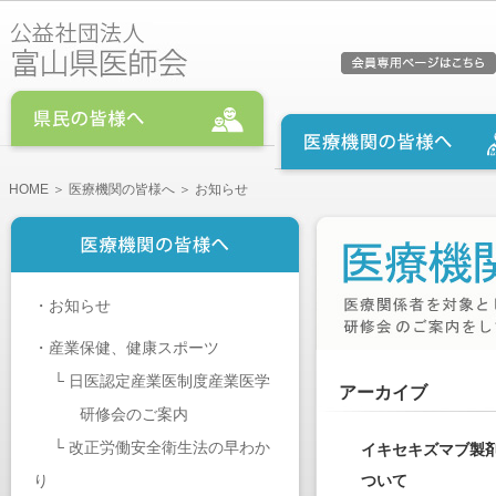
HOME
＞
医療機関の皆様へ
＞ お知らせ
・
お知らせ
・
産業保健、健康スポーツ
└
日医認定産業医制度産業医学
アーカイブ
研修会のご案内
└
改正労働安全衛生法の早わか
イキセキズマブ製
り
ついて