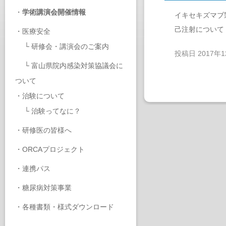
・
学術講演会開催情報
イキセキズマブ
己注射について
・
医療安全
└
研修会・講演会のご案内
投稿日
2017年
└
富山県院内感染対策協議会に
ついて
・
治験について
└
治験ってなに？
・
研修医の皆様へ
・
ORCAプロジェクト
・
連携パス
・
糖尿病対策事業
・
各種書類・様式ダウンロード