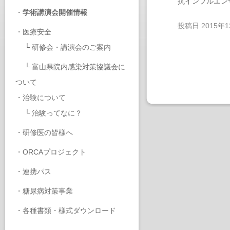
抗インフルエン
・
学術講演会開催情報
投稿日
2015年
・
医療安全
└
研修会・講演会のご案内
└
富山県院内感染対策協議会に
ついて
・
治験について
└
治験ってなに？
・
研修医の皆様へ
・
ORCAプロジェクト
・
連携パス
・
糖尿病対策事業
・
各種書類・様式ダウンロード