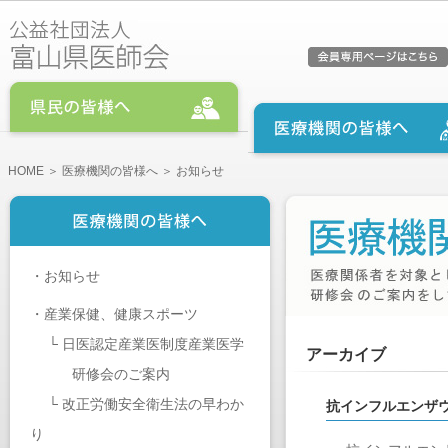
HOME
＞
医療機関の皆様へ
＞ お知らせ
・
お知らせ
・
産業保健、健康スポーツ
└
日医認定産業医制度産業医学
アーカイブ
研修会のご案内
└
改正労働安全衛生法の早わか
抗インフルエンザ
り