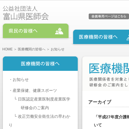
HOME
＞
医療機関の皆様へ
＞ お知らせ
・
お知らせ
・
産業保健、健康スポーツ
└
日医認定産業医制度産業医学
アーカイブ
研修会のご案内
└
改正労働安全衛生法の早わか
「平成27年度介
り
いて