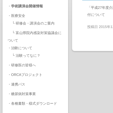
・
学術講演会開催情報
「平成27年度
付について
・
医療安全
└
研修会・講演会のご案内
投稿日
2015年
└
富山県院内感染対策協議会に
ついて
・
治験について
└
治験ってなに？
・
研修医の皆様へ
・
ORCAプロジェクト
・
連携パス
・
糖尿病対策事業
・
各種書類・様式ダウンロード