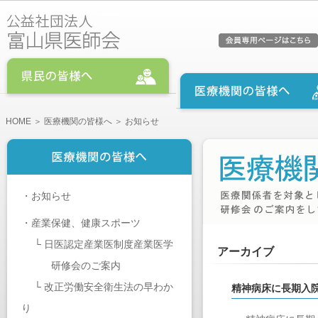
HOME
＞
医療機関の皆様へ
＞ お知らせ
・
お知らせ
・
産業保健、健康スポーツ
└
日医認定産業医制度産業医学
アーカイブ
研修会のご案内
└
改正労働安全衛生法の早わか
精神病床に長期入
り