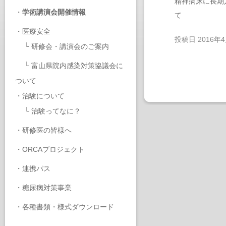
精神病床に長期
・
学術講演会開催情報
て
・
医療安全
投稿日
2016年
└
研修会・講演会のご案内
└
富山県院内感染対策協議会に
ついて
・
治験について
└
治験ってなに？
・
研修医の皆様へ
・
ORCAプロジェクト
・
連携パス
・
糖尿病対策事業
・
各種書類・様式ダウンロード