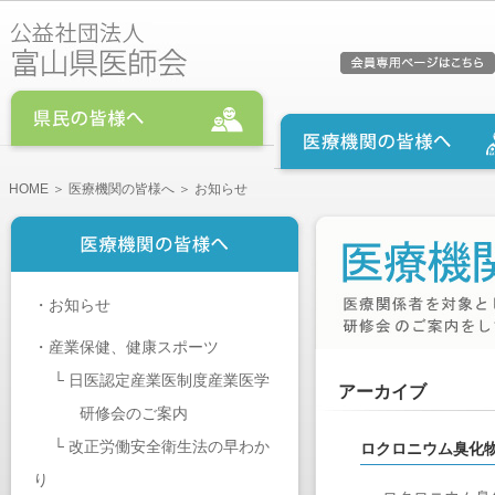
HOME
＞
医療機関の皆様へ
＞ お知らせ
・
お知らせ
・
産業保健、健康スポーツ
└
日医認定産業医制度産業医学
アーカイブ
研修会のご案内
└
改正労働安全衛生法の早わか
ロクロニウム臭化
り