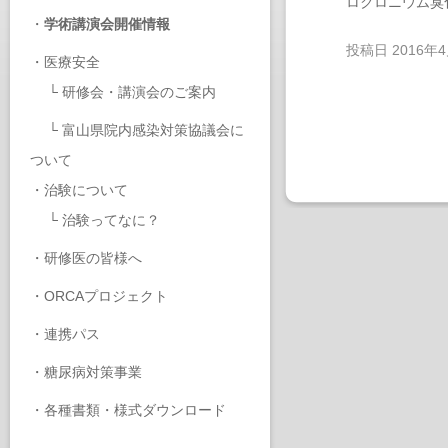
ロクロニウム臭
・
学術講演会開催情報
投稿日
2016年
・
医療安全
└
研修会・講演会のご案内
└
富山県院内感染対策協議会に
ついて
・
治験について
└
治験ってなに？
・
研修医の皆様へ
・
ORCAプロジェクト
・
連携パス
・
糖尿病対策事業
・
各種書類・様式ダウンロード