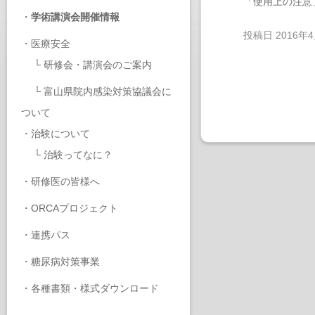
「使用上の注意
・
学術講演会開催情報
投稿日
2016年
・
医療安全
└
研修会・講演会のご案内
└
富山県院内感染対策協議会に
ついて
・
治験について
└
治験ってなに？
・
研修医の皆様へ
・
ORCAプロジェクト
・
連携パス
・
糖尿病対策事業
・
各種書類・様式ダウンロード