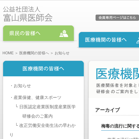
HOME
＞
医療機関の皆様へ
＞ お知らせ
・
お知らせ
・
産業保健、健康スポーツ
└
日医認定産業医制度産業医学
アーカイブ
研修会のご案内
└
改正労働安全衛生法の早わか
梅毒の流行に関す
り