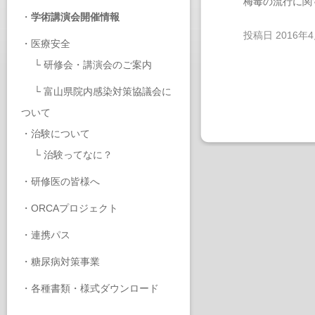
梅毒の流行に関
・
学術講演会開催情報
投稿日
2016年
・
医療安全
└
研修会・講演会のご案内
└
富山県院内感染対策協議会に
ついて
・
治験について
└
治験ってなに？
・
研修医の皆様へ
・
ORCAプロジェクト
・
連携パス
・
糖尿病対策事業
・
各種書類・様式ダウンロード