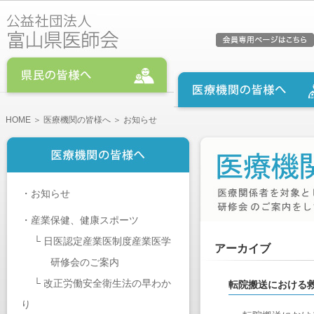
HOME
＞
医療機関の皆様へ
＞ お知らせ
・
お知らせ
・
産業保健、健康スポーツ
└
日医認定産業医制度産業医学
アーカイブ
研修会のご案内
└
改正労働安全衛生法の早わか
転院搬送における
り