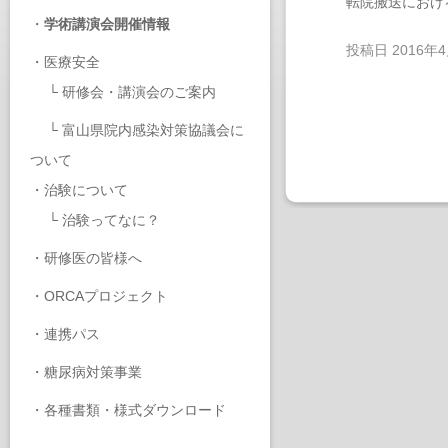
転院搬送におけ
・
学術講演会開催情報
投稿日
2016年
・
医療安全
└
研修会・講演会のご案内
└
富山県院内感染対策協議会に
ついて
・
治験について
└
治験ってなに？
・
研修医の皆様へ
・
ORCAプロジェクト
・
連携パス
・
糖尿病対策事業
・
各種書類・様式ダウンロード