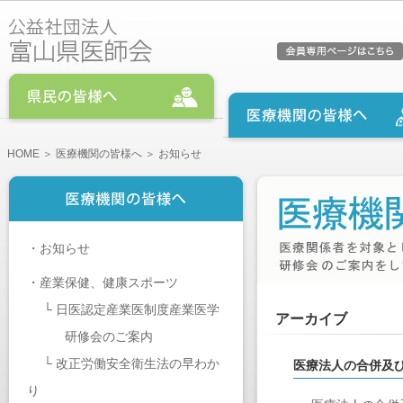
HOME
＞
医療機関の皆様へ
＞ お知らせ
・
お知らせ
・
産業保健、健康スポーツ
└
日医認定産業医制度産業医学
アーカイブ
研修会のご案内
└
改正労働安全衛生法の早わか
医療法人の合併及
り