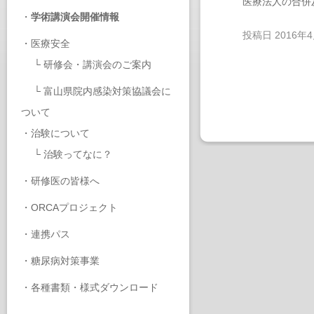
医療法人の合併
・
学術講演会開催情報
投稿日
2016年
・
医療安全
└
研修会・講演会のご案内
└
富山県院内感染対策協議会に
ついて
・
治験について
└
治験ってなに？
・
研修医の皆様へ
・
ORCAプロジェクト
・
連携パス
・
糖尿病対策事業
・
各種書類・様式ダウンロード