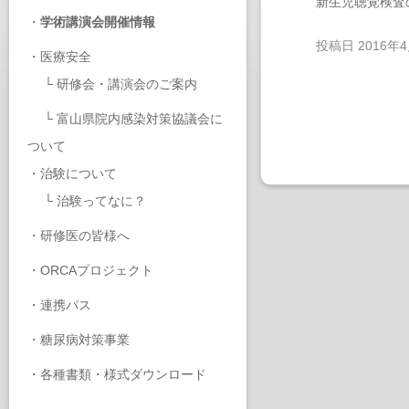
新生児聴覚検査
・
学術講演会開催情報
投稿日
2016年
・
医療安全
└
研修会・講演会のご案内
└
富山県院内感染対策協議会に
ついて
・
治験について
└
治験ってなに？
・
研修医の皆様へ
・
ORCAプロジェクト
・
連携パス
・
糖尿病対策事業
・
各種書類・様式ダウンロード