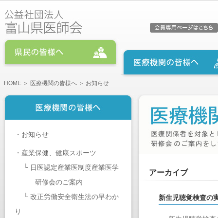
HOME
＞
医療機関の皆様へ
＞ お知らせ
・
お知らせ
・
産業保健、健康スポーツ
└
日医認定産業医制度産業医学
アーカイブ
研修会のご案内
└
改正労働安全衛生法の早わか
新生児聴覚検査の
り