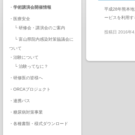
・
学術講演会開催情報
平成28年熊本
ービスを利用す
・
医療安全
└
研修会・講演会のご案内
投稿日
2016年
└
富山県院内感染対策協議会に
ついて
・
治験について
└
治験ってなに？
・
研修医の皆様へ
・
ORCAプロジェクト
・
連携パス
・
糖尿病対策事業
・
各種書類・様式ダウンロード