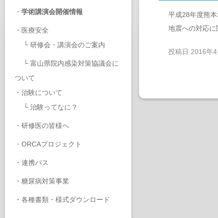
・
学術講演会開催情報
平成28年度熊
地震への対応に
・
医療安全
└
研修会・講演会のご案内
投稿日
2016年
└
富山県院内感染対策協議会に
ついて
・
治験について
└
治験ってなに？
・
研修医の皆様へ
・
ORCAプロジェクト
・
連携パス
・
糖尿病対策事業
・
各種書類・様式ダウンロード