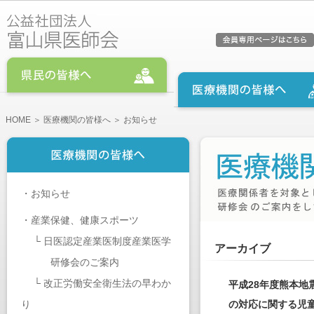
HOME
＞
医療機関の皆様へ
＞ お知らせ
・
お知らせ
・
産業保健、健康スポーツ
└
日医認定産業医制度産業医学
アーカイブ
研修会のご案内
└
改正労働安全衛生法の早わか
平成28年度熊本
り
の対応に関する児