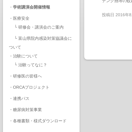
デング熱等の蚊
・
学術講演会開催情報
投稿日
2016年
・
医療安全
└
研修会・講演会のご案内
└
富山県院内感染対策協議会に
ついて
・
治験について
└
治験ってなに？
・
研修医の皆様へ
・
ORCAプロジェクト
・
連携パス
・
糖尿病対策事業
・
各種書類・様式ダウンロード