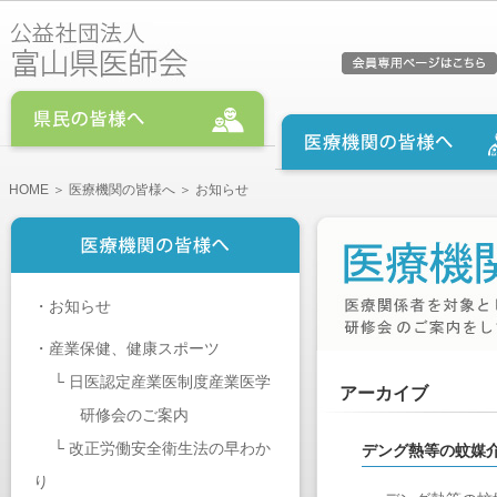
HOME
＞
医療機関の皆様へ
＞ お知らせ
・
お知らせ
・
産業保健、健康スポーツ
└
日医認定産業医制度産業医学
アーカイブ
研修会のご案内
└
改正労働安全衛生法の早わか
デング熱等の蚊媒
り