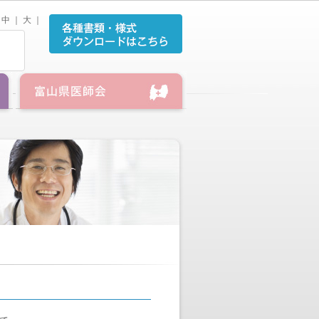
中
｜
大
｜