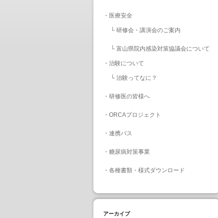
・
医療安全
└
研修会・講演会のご案内
└
富山県院内感染対策協議会について
・
治験について
└
治験ってなに？
・
研修医の皆様へ
・
ORCAプロジェクト
・
連携パス
・
糖尿病対策事業
・
各種書類・様式ダウンロード
アーカイブ