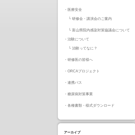
・
医療安全
└
研修会・講演会のご案内
└
富山県院内感染対策協議会について
・
治験について
└
治験ってなに？
・
研修医の皆様へ
・
ORCAプロジェクト
・
連携パス
・
糖尿病対策事業
・
各種書類・様式ダウンロード
アーカイブ