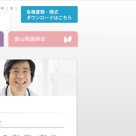
中
｜
大
｜
て