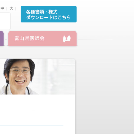
中
｜
大
｜