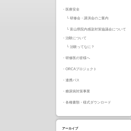
・
医療安全
└
研修会・講演会のご案内
└
富山県院内感染対策協議会について
・
治験について
└
治験ってなに？
・
研修医の皆様へ
・
ORCAプロジェクト
・
連携パス
・
糖尿病対策事業
・
各種書類・様式ダウンロード
アーカイブ