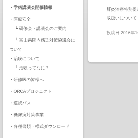
・
学術講演会開催情報
肝炎治療特別促
取扱いについて
・
医療安全
└
研修会・講演会のご案内
投稿日
2016年
└
富山県院内感染対策協議会に
ついて
・
治験について
└
治験ってなに？
・
研修医の皆様へ
・
ORCAプロジェクト
・
連携パス
・
糖尿病対策事業
・
各種書類・様式ダウンロード