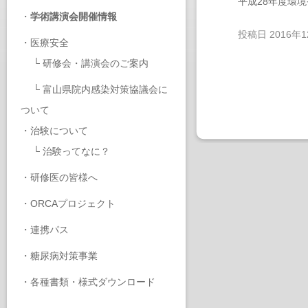
平成28年度環
・
学術講演会開催情報
投稿日
2016年
・
医療安全
└
研修会・講演会のご案内
└
富山県院内感染対策協議会に
ついて
・
治験について
└
治験ってなに？
・
研修医の皆様へ
・
ORCAプロジェクト
・
連携パス
・
糖尿病対策事業
・
各種書類・様式ダウンロード