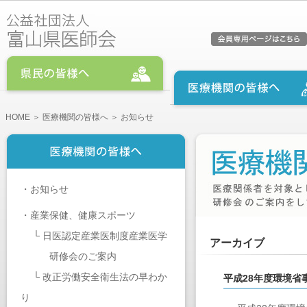
HOME
＞
医療機関の皆様へ
＞ お知らせ
・
お知らせ
・
産業保健、健康スポーツ
└
日医認定産業医制度産業医学
アーカイブ
研修会のご案内
└
改正労働安全衛生法の早わか
平成28年度環境
り