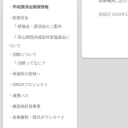
医療機関におけ
・
学術講演会開催情報
投稿日
2016年
・
医療安全
└
研修会・講演会のご案内
└
富山県院内感染対策協議会に
ついて
・
治験について
└
治験ってなに？
・
研修医の皆様へ
・
ORCAプロジェクト
・
連携パス
・
糖尿病対策事業
・
各種書類・様式ダウンロード