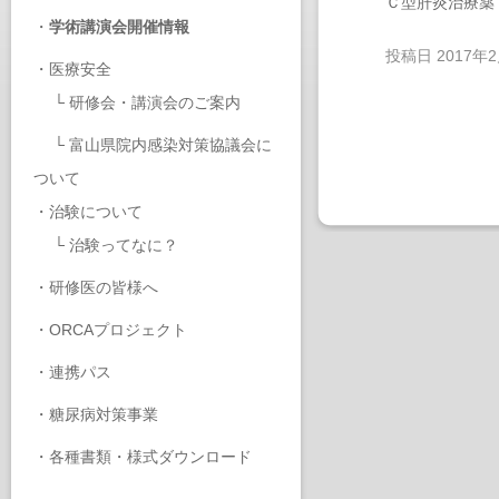
Ｃ型肝炎治療薬
・
学術講演会開催情報
投稿日
2017年
・
医療安全
└
研修会・講演会のご案内
└
富山県院内感染対策協議会に
ついて
・
治験について
└
治験ってなに？
・
研修医の皆様へ
・
ORCAプロジェクト
・
連携パス
・
糖尿病対策事業
・
各種書類・様式ダウンロード