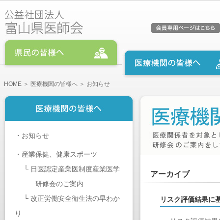
HOME
＞
医療機関の皆様へ
＞ お知らせ
・
お知らせ
・
産業保健、健康スポーツ
└
日医認定産業医制度産業医学
アーカイブ
研修会のご案内
└
改正労働安全衛生法の早わか
リスク評価結果に
り