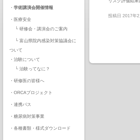
リスク評価結果
・
学術講演会開催情報
投稿日
2017年
・
医療安全
└
研修会・講演会のご案内
└
富山県院内感染対策協議会に
ついて
・
治験について
└
治験ってなに？
・
研修医の皆様へ
・
ORCAプロジェクト
・
連携パス
・
糖尿病対策事業
・
各種書類・様式ダウンロード