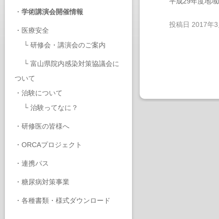
平成29年度地
・
学術講演会開催情報
投稿日
2017年
・
医療安全
└
研修会・講演会のご案内
└
富山県院内感染対策協議会に
ついて
・
治験について
└
治験ってなに？
・
研修医の皆様へ
・
ORCAプロジェクト
・
連携パス
・
糖尿病対策事業
・
各種書類・様式ダウンロード