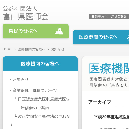
HOME
＞
医療機関の皆様へ
＞ お知らせ
・
お知らせ
・
産業保健、健康スポーツ
└
日医認定産業医制度産業医学
アーカイブ
研修会のご案内
└
改正労働安全衛生法の早わか
平成29年度地域医
り