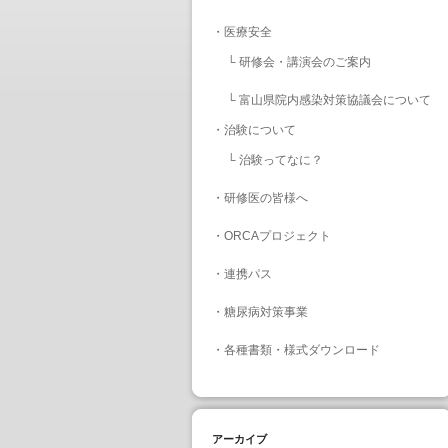
・
医療安全
└
研修会・講演会のご案内
└
富山県院内感染対策協議会について
・
治験について
└
治験ってなに？
・
研修医の皆様へ
・
ORCAプロジェクト
・
連携パス
・
糖尿病対策事業
・
各種書類・様式ダウンロード
アーカイブ