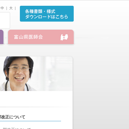
中
｜
大
｜
部改正について