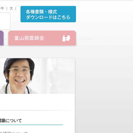
中
｜
大
｜
構築について