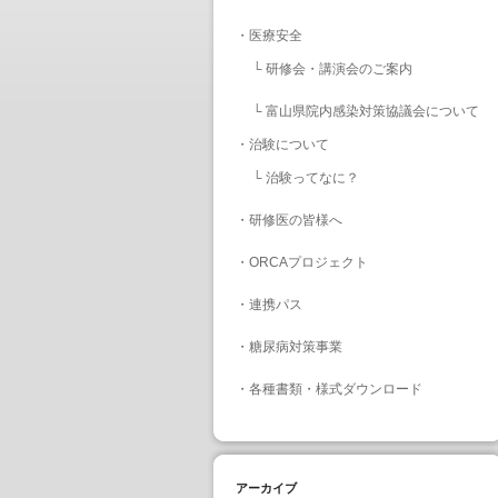
・
医療安全
└
研修会・講演会のご案内
└
富山県院内感染対策協議会について
・
治験について
└
治験ってなに？
・
研修医の皆様へ
・
ORCAプロジェクト
・
連携パス
・
糖尿病対策事業
・
各種書類・様式ダウンロード
アーカイブ