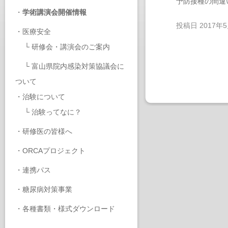
予防接種の間違
・
学術講演会開催情報
投稿日
2017年
・
医療安全
└
研修会・講演会のご案内
└
富山県院内感染対策協議会に
ついて
・
治験について
└
治験ってなに？
・
研修医の皆様へ
・
ORCAプロジェクト
・
連携パス
・
糖尿病対策事業
・
各種書類・様式ダウンロード