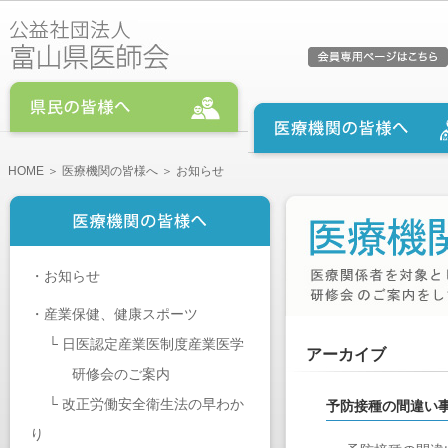
HOME
＞
医療機関の皆様へ
＞ お知らせ
・
お知らせ
・
産業保健、健康スポーツ
└
日医認定産業医制度産業医学
アーカイブ
研修会のご案内
└
改正労働安全衛生法の早わか
予防接種の間違い
り