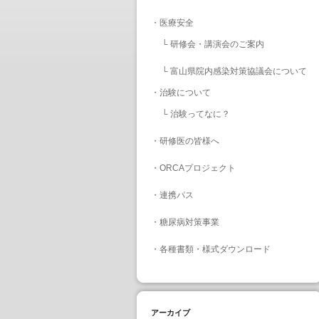
・
医療安全
└
研修会・講演会のご案内
└
富山県院内感染対策協議会について
・
治験について
└
治験ってなに？
・
研修医の皆様へ
・
ORCAプロジェクト
・
連携パス
・
糖尿病対策事業
・
各種書類・様式ダウンロード
アーカイブ