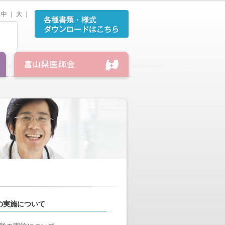
中
｜
大
｜
の実施について