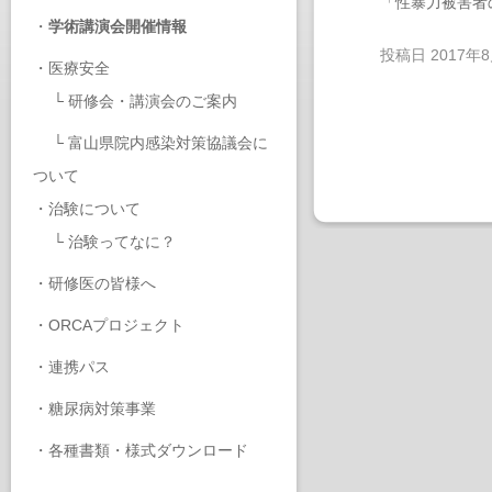
「性暴力被害者
・
学術講演会開催情報
投稿日
2017年
・
医療安全
└
研修会・講演会のご案内
└
富山県院内感染対策協議会に
ついて
・
治験について
└
治験ってなに？
・
研修医の皆様へ
・
ORCAプロジェクト
・
連携パス
・
糖尿病対策事業
・
各種書類・様式ダウンロード