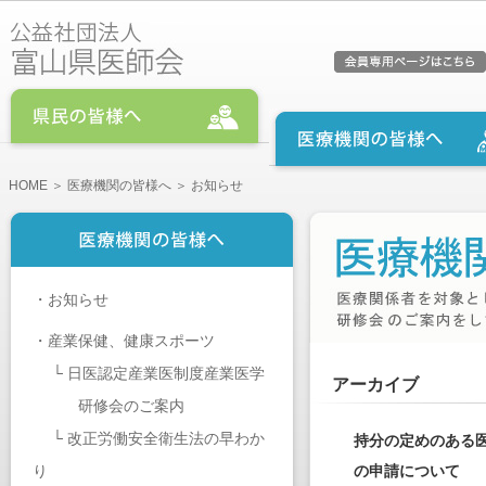
HOME
＞
医療機関の皆様へ
＞ お知らせ
・
お知らせ
・
産業保健、健康スポーツ
└
日医認定産業医制度産業医学
アーカイブ
研修会のご案内
└
改正労働安全衛生法の早わか
持分の定めのある
り
の申請について