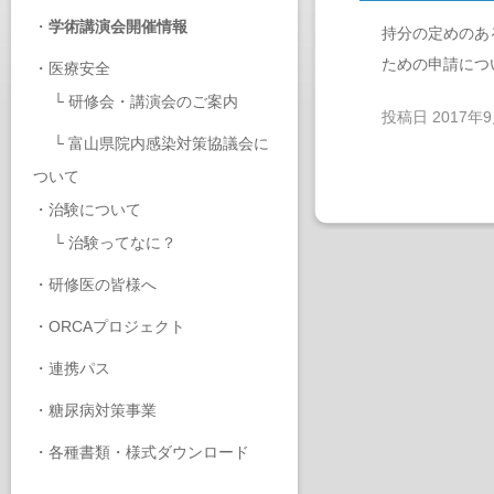
・
学術講演会開催情報
持分の定めのあ
ための申請につ
・
医療安全
└
研修会・講演会のご案内
投稿日
2017年
└
富山県院内感染対策協議会に
ついて
・
治験について
└
治験ってなに？
・
研修医の皆様へ
・
ORCAプロジェクト
・
連携パス
・
糖尿病対策事業
・
各種書類・様式ダウンロード