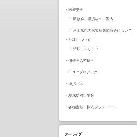
・
医療安全
└
研修会・講演会のご案内
└
富山県院内感染対策協議会について
・
治験について
└
治験ってなに？
・
研修医の皆様へ
・
ORCAプロジェクト
・
連携パス
・
糖尿病対策事業
・
各種書類・様式ダウンロード
アーカイブ