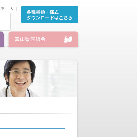
中
｜
大
｜